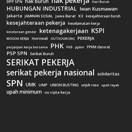
hak pekerja
hak buruh
DPP SPN
Hari Buruh
HUBUNGAN INDUSTRIAL
Iwan Kusmawan
Jakarta
Jawa Barat
K3
JAMINAN SOSIAL
kesejahteraan buruh
kesejahteraan pekerja
keselamatan kerja
KSPI
ketenagakerjaan
kesetaraan gender
PEKERJA
morowali
MOGOK KERJA
OUTSOURCING
PHK
PPKM darurat
perjanjian kerja bersama
ppkm
PKB
PSP SPN
Serikat Buruh
SERIKAT PEKERJA
serikat pekerja nasional
solidaritas
SPN
UMK
UMP
UNION BUSTING
unjuk rasa
upah layak
upah minimum
uu cipta kerja