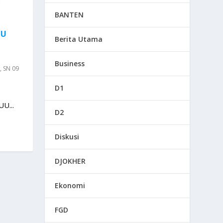
BANTEN
GU
Berita Utama
Business
,
SN 09
D1
U...
D2
Diskusi
DJOKHER
Ekonomi
FGD