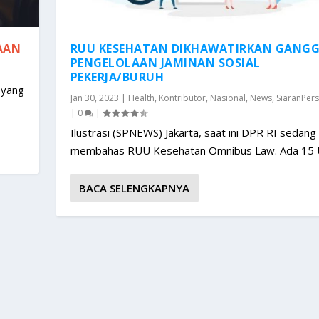
AAN
RUU KESEHATAN DIKHAWATIRKAN GANG
PENGELOLAAN JAMINAN SOSIAL
PEKERJA/BURUH
 yang
Jan 30, 2023
|
Health
,
Kontributor
,
Nasional
,
News
,
SiaranPers
|
0
|
Ilustrasi (SPNEWS) Jakarta, saat ini DPR RI sedang
membahas RUU Kesehatan Omnibus Law. Ada 15 U
BACA SELENGKAPNYA