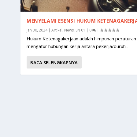
MENYELAMI ESENSI HUKUM KETENAGAKERJ
Jan 30, 2024
|
Artikel
,
News
,
SN 01
|
0
|
Hukum Ketenagakerjaan adalah himpunan peraturan
mengatur hubungan kerja antara pekerja/buruh...
BACA SELENGKAPNYA