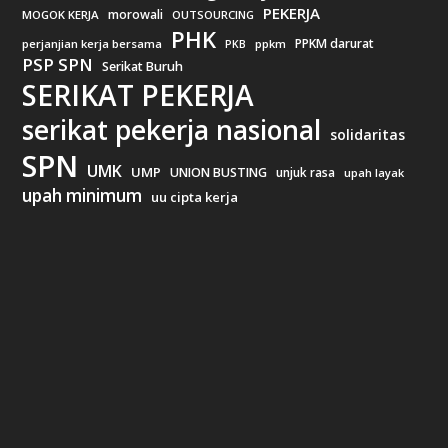
PEKERJA
morowali
MOGOK KERJA
OUTSOURCING
PHK
PPKM darurat
perjanjian kerja bersama
ppkm
PKB
PSP SPN
Serikat Buruh
SERIKAT PEKERJA
serikat pekerja nasional
solidaritas
SPN
UMK
UMP
UNION BUSTING
unjuk rasa
upah layak
upah minimum
uu cipta kerja