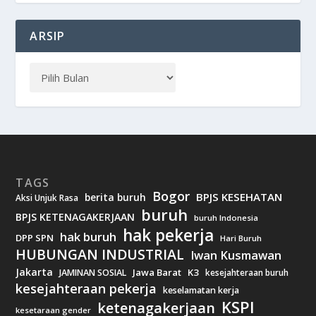
ARSIP
TAGS
Bogor
BPJS KESEHATAN
berita buruh
Aksi Unjuk Rasa
buruh
BPJS KETENAGAKERJAAN
buruh Indonesia
hak pekerja
hak buruh
DPP SPN
Hari Buruh
HUBUNGAN INDUSTRIAL
Iwan Kusmawan
Jakarta
Jawa Barat
K3
JAMINAN SOSIAL
kesejahteraan buruh
kesejahteraan pekerja
keselamatan kerja
KSPI
ketenagakerjaan
kesetaraan gender