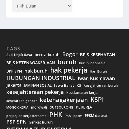
TAGS
Bogor
BPJS KESEHATAN
berita buruh
Aksi Unjuk Rasa
buruh
BPJS KETENAGAKERJAAN
buruh Indonesia
hak pekerja
hak buruh
DPP SPN
Hari Buruh
HUBUNGAN INDUSTRIAL
Iwan Kusmawan
Jakarta
Jawa Barat
K3
JAMINAN SOSIAL
kesejahteraan buruh
kesejahteraan pekerja
keselamatan kerja
KSPI
ketenagakerjaan
kesetaraan gender
PEKERJA
morowali
MOGOK KERJA
OUTSOURCING
PHK
PPKM darurat
perjanjian kerja bersama
ppkm
PKB
PSP SPN
Serikat Buruh