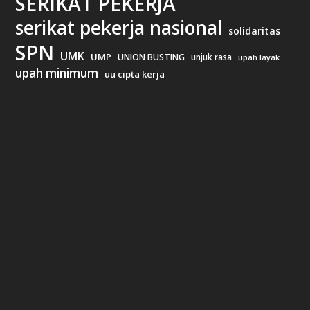
SERIKAT PEKERJA
serikat pekerja nasional
solidaritas
SPN
UMK
UMP
UNION BUSTING
unjuk rasa
upah layak
upah minimum
uu cipta kerja