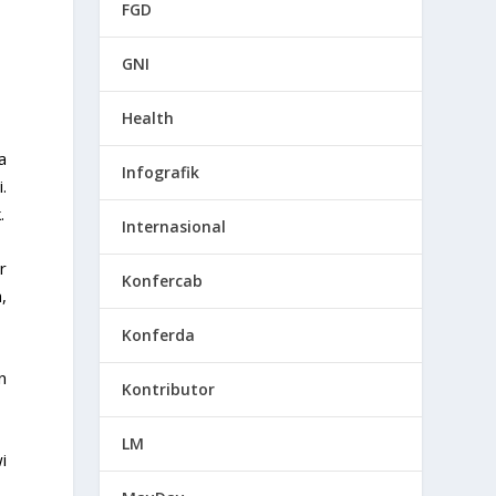
FGD
GNI
Health
a
Infografik
.
.
Internasional
r
Konfercab
,
Konferda
n
Kontributor
LM
i