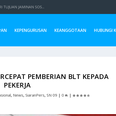
 TUJUAN JAMINAN SOS...
PAN
KEPENGURUSAN
KEANGGOTAAN
HUBUNGI 
RCEPAT PEMBERIAN BLT KEPADA
PEKERJA
sional
,
News
,
SiaranPers
,
SN 09
|
0
|