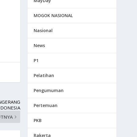
MayDay
MOGOK NASIONAL
Nasional
News
P1
Pelatihan
Pengumuman
ANGERANG
Pertemuan
NDONESIA
UTNYA
PKB
Rakerta