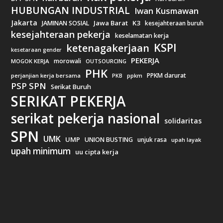
HUBUNGAN INDUSTRIAL
Iwan Kusmawan
Jakarta
Jawa Barat
K3
JAMINAN SOSIAL
kesejahteraan buruh
kesejahteraan pekerja
keselamatan kerja
KSPI
ketenagakerjaan
kesetaraan gender
PEKERJA
morowali
MOGOK KERJA
OUTSOURCING
PHK
PPKM darurat
perjanjian kerja bersama
ppkm
PKB
PSP SPN
Serikat Buruh
SERIKAT PEKERJA
serikat pekerja nasional
solidaritas
SPN
UMK
UMP
UNION BUSTING
unjuk rasa
upah layak
upah minimum
uu cipta kerja