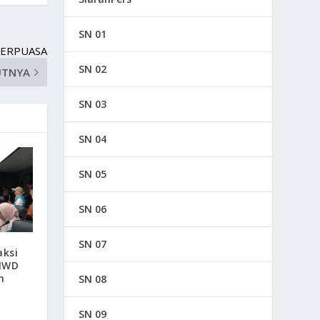
SN 01
BERPUASA
SN 02
UTNYA
SN 03
SN 04
SN 05
SN 06
SN 07
aksi
 IWD
h
SN 08
SN 09