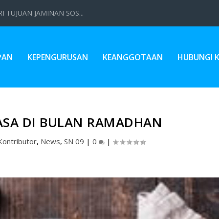
 TUJUAN JAMINAN SOS...
PAN
KEPENGURUSAN
KEANGGOTAAN
HUBUNGI 
ASA DI BULAN RAMADHAN
Kontributor
,
News
,
SN 09
|
0
|