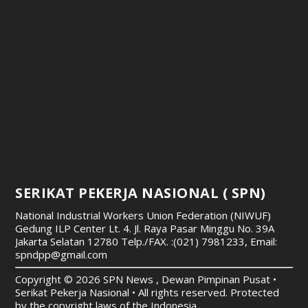
SERIKAT PEKERJA NASIONAL ( SPN)
National Industrial Workers Union Federation (NIWUF)
Gedung ILP Center Lt. 4. Jl. Raya Pasar Minggu No. 39A
Jakarta Selatan 12780
Telp./FAX. :(021) 7981233, Email:
spndpp@gmail.com
Copyright © 2026 SPN News , Dewan Pimpinan Pusat •
Serikat Pekerja Nasional • All rights reserved. Protected
by the copyright laws of the Indonesia