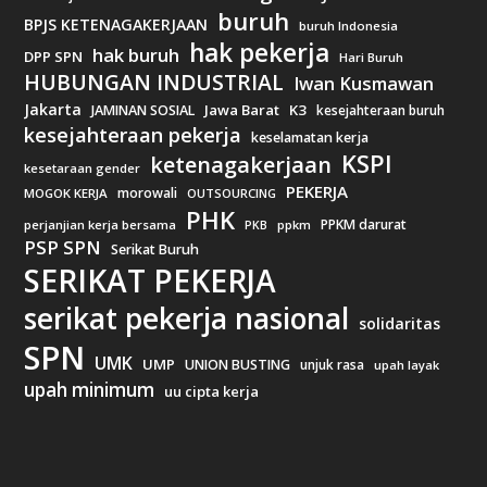
buruh
BPJS KETENAGAKERJAAN
buruh Indonesia
hak pekerja
hak buruh
DPP SPN
Hari Buruh
HUBUNGAN INDUSTRIAL
Iwan Kusmawan
Jakarta
Jawa Barat
K3
JAMINAN SOSIAL
kesejahteraan buruh
kesejahteraan pekerja
keselamatan kerja
KSPI
ketenagakerjaan
kesetaraan gender
PEKERJA
morowali
MOGOK KERJA
OUTSOURCING
PHK
PPKM darurat
perjanjian kerja bersama
ppkm
PKB
PSP SPN
Serikat Buruh
SERIKAT PEKERJA
serikat pekerja nasional
solidaritas
SPN
UMK
UMP
UNION BUSTING
unjuk rasa
upah layak
upah minimum
uu cipta kerja