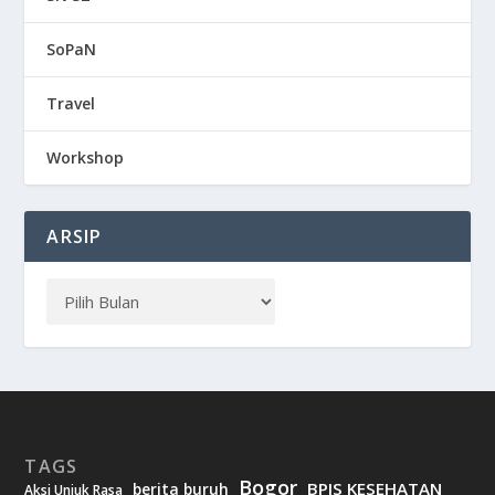
SoPaN
Travel
Workshop
ARSIP
TAGS
Bogor
BPJS KESEHATAN
berita buruh
Aksi Unjuk Rasa