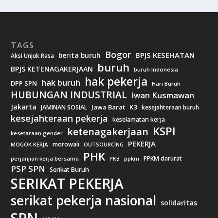
TAGS
Bogor
BPJS KESEHATAN
berita buruh
Aksi Unjuk Rasa
buruh
BPJS KETENAGAKERJAAN
buruh Indonesia
hak pekerja
hak buruh
DPP SPN
Hari Buruh
HUBUNGAN INDUSTRIAL
Iwan Kusmawan
Jakarta
Jawa Barat
K3
JAMINAN SOSIAL
kesejahteraan buruh
kesejahteraan pekerja
keselamatan kerja
KSPI
ketenagakerjaan
kesetaraan gender
PEKERJA
morowali
MOGOK KERJA
OUTSOURCING
PHK
PPKM darurat
perjanjian kerja bersama
ppkm
PKB
PSP SPN
Serikat Buruh
SERIKAT PEKERJA
serikat pekerja nasional
solidaritas
SPN