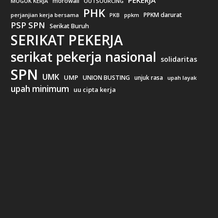
morowali
MOGOK KERJA
OUTSOURCING
PHK
PPKM darurat
perjanjian kerja bersama
ppkm
PKB
PSP SPN
Serikat Buruh
SERIKAT PEKERJA
serikat pekerja nasional
solidaritas
SPN
UMK
UMP
UNION BUSTING
unjuk rasa
upah layak
upah minimum
uu cipta kerja