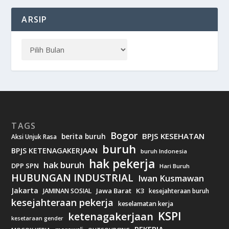
ARSIP
TAGS
Bogor
BPJS KESEHATAN
berita buruh
Aksi Unjuk Rasa
buruh
BPJS KETENAGAKERJAAN
buruh Indonesia
hak pekerja
hak buruh
DPP SPN
Hari Buruh
HUBUNGAN INDUSTRIAL
Iwan Kusmawan
Jakarta
Jawa Barat
K3
JAMINAN SOSIAL
kesejahteraan buruh
kesejahteraan pekerja
keselamatan kerja
KSPI
ketenagakerjaan
kesetaraan gender
PEKERJA