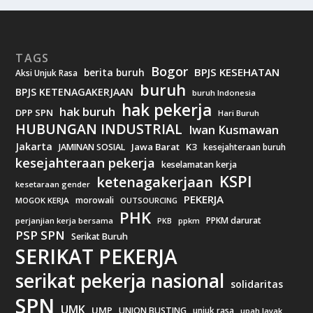
TAGS
Bogor
BPJS KESEHATAN
berita buruh
Aksi Unjuk Rasa
buruh
BPJS KETENAGAKERJAAN
buruh Indonesia
hak pekerja
hak buruh
DPP SPN
Hari Buruh
HUBUNGAN INDUSTRIAL
Iwan Kusmawan
Jakarta
Jawa Barat
K3
JAMINAN SOSIAL
kesejahteraan buruh
kesejahteraan pekerja
keselamatan kerja
KSPI
ketenagakerjaan
kesetaraan gender
PEKERJA
morowali
MOGOK KERJA
OUTSOURCING
PHK
PPKM darurat
perjanjian kerja bersama
ppkm
PKB
PSP SPN
Serikat Buruh
SERIKAT PEKERJA
serikat pekerja nasional
solidaritas
SPN
UMK
UMP
UNION BUSTING
unjuk rasa
upah layak