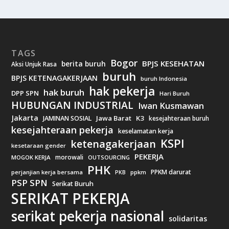
TAGS
Bogor
BPJS KESEHATAN
berita buruh
Aksi Unjuk Rasa
buruh
BPJS KETENAGAKERJAAN
buruh Indonesia
hak pekerja
hak buruh
DPP SPN
Hari Buruh
HUBUNGAN INDUSTRIAL
Iwan Kusmawan
Jakarta
Jawa Barat
K3
JAMINAN SOSIAL
kesejahteraan buruh
kesejahteraan pekerja
keselamatan kerja
KSPI
ketenagakerjaan
kesetaraan gender
PEKERJA
morowali
MOGOK KERJA
OUTSOURCING
PHK
PPKM darurat
perjanjian kerja bersama
ppkm
PKB
PSP SPN
Serikat Buruh
SERIKAT PEKERJA
serikat pekerja nasional
solidaritas