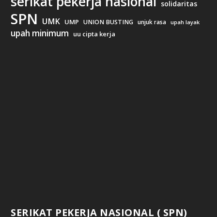
serikat pekerja nasional
solidaritas
SPN
UMK
UMP
UNION BUSTING
unjuk rasa
upah layak
upah minimum
uu cipta kerja
SERIKAT PEKERJA NASIONAL ( SPN)