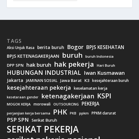
TAGS
Bogor
BPJS KESEHATAN
berita buruh
Aksi Unjuk Rasa
buruh
BPJS KETENAGAKERJAAN
buruh Indonesia
hak pekerja
hak buruh
DPP SPN
Hari Buruh
HUBUNGAN INDUSTRIAL
Iwan Kusmawan
Jakarta
Jawa Barat
K3
JAMINAN SOSIAL
kesejahteraan buruh
kesejahteraan pekerja
keselamatan kerja
KSPI
ketenagakerjaan
kesetaraan gender
PEKERJA
morowali
MOGOK KERJA
OUTSOURCING
PHK
PPKM darurat
perjanjian kerja bersama
ppkm
PKB
PSP SPN
Serikat Buruh
SERIKAT PEKERJA