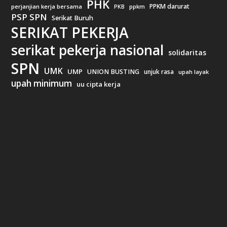
PHK
PPKM darurat
perjanjian kerja bersama
ppkm
PKB
PSP SPN
Serikat Buruh
SERIKAT PEKERJA
serikat pekerja nasional
solidaritas
SPN
UMK
UMP
UNION BUSTING
unjuk rasa
upah layak
upah minimum
uu cipta kerja