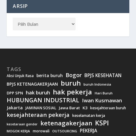
ARSIP
TAGS
Bogor
BPJS KESEHATAN
berita buruh
Aksi Unjuk Rasa
buruh
BPJS KETENAGAKERJAAN
buruh Indonesia
hak pekerja
hak buruh
DPP SPN
Hari Buruh
HUBUNGAN INDUSTRIAL
Iwan Kusmawan
Jakarta
Jawa Barat
K3
JAMINAN SOSIAL
kesejahteraan buruh
kesejahteraan pekerja
keselamatan kerja
KSPI
ketenagakerjaan
kesetaraan gender
PEKERJA
morowali
MOGOK KERJA
OUTSOURCING