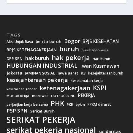
TAGS
Bogor
BPJS KESEHATAN
berita buruh
Aksi Unjuk Rasa
buruh
BPJS KETENAGAKERJAAN
buruh Indonesia
hak pekerja
hak buruh
DPP SPN
Hari Buruh
HUBUNGAN INDUSTRIAL
Iwan Kusmawan
Jakarta
Jawa Barat
K3
JAMINAN SOSIAL
kesejahteraan buruh
kesejahteraan pekerja
keselamatan kerja
KSPI
ketenagakerjaan
kesetaraan gender
PEKERJA
morowali
MOGOK KERJA
OUTSOURCING
PHK
PPKM darurat
perjanjian kerja bersama
ppkm
PKB
PSP SPN
Serikat Buruh
SERIKAT PEKERJA
serikat pekerja nasional
solidaritas