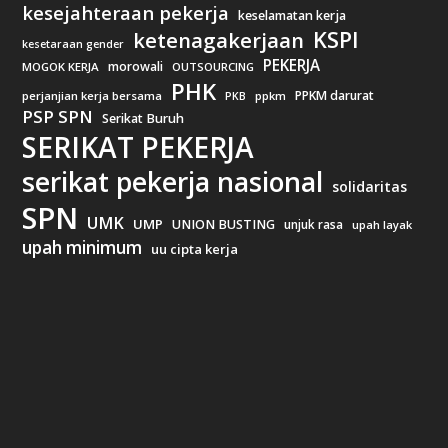
kesejahteraan pekerja
keselamatan kerja
KSPI
ketenagakerjaan
kesetaraan gender
PEKERJA
morowali
MOGOK KERJA
OUTSOURCING
PHK
PPKM darurat
perjanjian kerja bersama
ppkm
PKB
PSP SPN
Serikat Buruh
SERIKAT PEKERJA
serikat pekerja nasional
solidaritas
SPN
UMK
UMP
UNION BUSTING
unjuk rasa
upah layak
upah minimum
uu cipta kerja