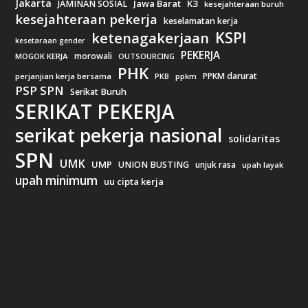
Jakarta
Jawa Barat
K3
JAMINAN SOSIAL
kesejahteraan buruh
kesejahteraan pekerja
keselamatan kerja
KSPI
ketenagakerjaan
kesetaraan gender
PEKERJA
morowali
MOGOK KERJA
OUTSOURCING
PHK
PPKM darurat
perjanjian kerja bersama
ppkm
PKB
PSP SPN
Serikat Buruh
SERIKAT PEKERJA
serikat pekerja nasional
solidaritas
SPN
UMK
UMP
UNION BUSTING
unjuk rasa
upah layak
upah minimum
uu cipta kerja