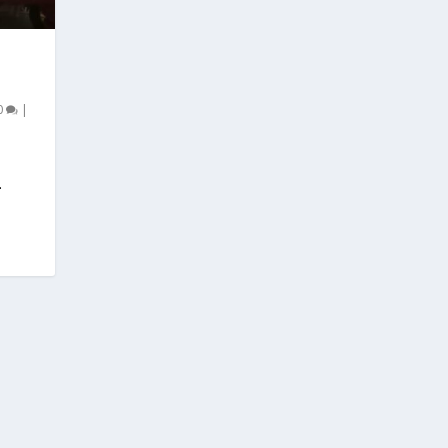
0
|
.