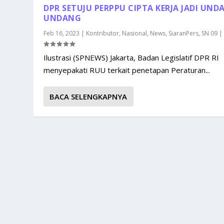
DPR SETUJU PERPPU CIPTA KERJA JADI UND
UNDANG
Feb 16, 2023
|
Kontributor
,
Nasional
,
News
,
SiaranPers
,
SN 09
Ilustrasi (SPNEWS) Jakarta, Badan Legislatif DPR RI
menyepakati RUU terkait penetapan Peraturan...
BACA SELENGKAPNYA