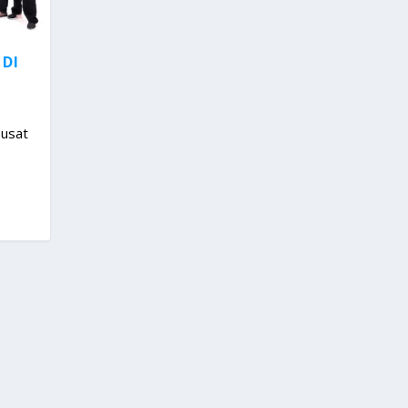
 DI
usat