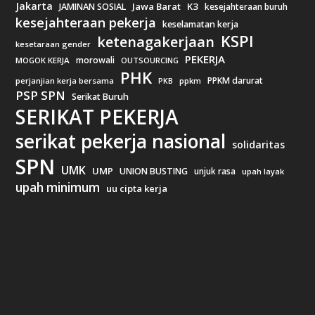
Jakarta
Jawa Barat
K3
JAMINAN SOSIAL
kesejahteraan buruh
kesejahteraan pekerja
keselamatan kerja
KSPI
ketenagakerjaan
kesetaraan gender
PEKERJA
morowali
MOGOK KERJA
OUTSOURCING
PHK
PPKM darurat
perjanjian kerja bersama
ppkm
PKB
PSP SPN
Serikat Buruh
SERIKAT PEKERJA
serikat pekerja nasional
solidaritas
SPN
UMK
UMP
UNION BUSTING
unjuk rasa
upah layak
upah minimum
uu cipta kerja