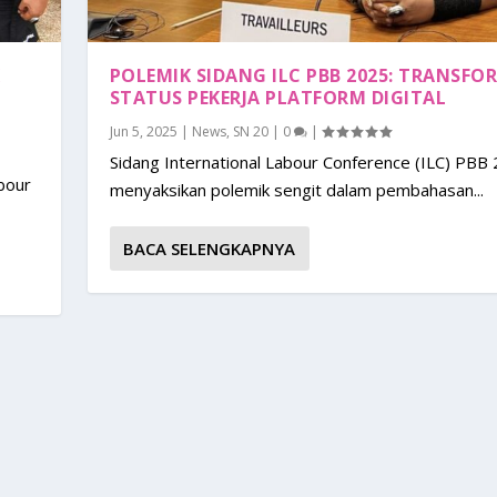
K
POLEMIK SIDANG ILC PBB 2025: TRANSFO
STATUS PEKERJA PLATFORM DIGITAL
Jun 5, 2025
|
News
,
SN 20
|
0
|
Sidang International Labour Conference (ILC) PBB
bour
menyaksikan polemik sengit dalam pembahasan...
BACA SELENGKAPNYA