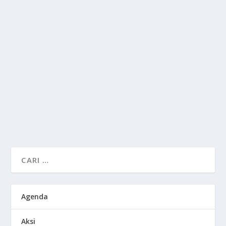
WTO TIDAK UBAHNYA DENGAN VOC
Jan 9, 2023
|
Ekonomi
,
Internasional
,
Kontributor
,
Nasional
,
News
,
SiaranPers
,
SN 09
|
0
|
Ilustrasi (SPNEWS) Indonesia secara global dikenal
sebagai salah satu negara yang memiliki...
BACA SELENGKAPNYA
Agenda
Aksi