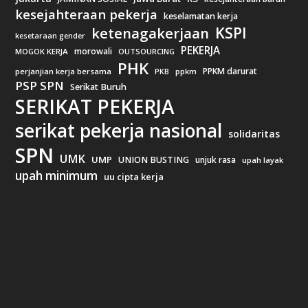
kesejahteraan pekerja
keselamatan kerja
KSPI
ketenagakerjaan
kesetaraan gender
PEKERJA
morowali
MOGOK KERJA
OUTSOURCING
PHK
PPKM darurat
perjanjian kerja bersama
ppkm
PKB
PSP SPN
Serikat Buruh
SERIKAT PEKERJA
serikat pekerja nasional
solidaritas
SPN
UMK
UMP
UNION BUSTING
unjuk rasa
upah layak
upah minimum
uu cipta kerja