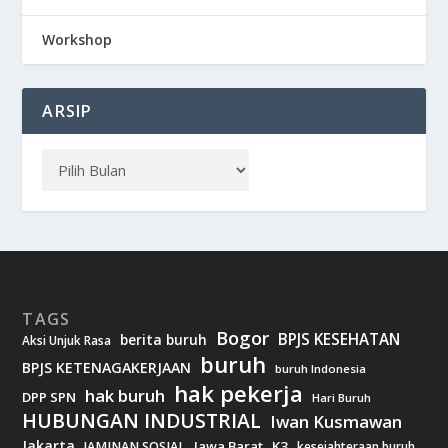
Workshop
ARSIP
TAGS
Bogor
BPJS KESEHATAN
berita buruh
Aksi Unjuk Rasa
buruh
BPJS KETENAGAKERJAAN
buruh Indonesia
hak pekerja
hak buruh
DPP SPN
Hari Buruh
HUBUNGAN INDUSTRIAL
Iwan Kusmawan
Jakarta
Jawa Barat
K3
JAMINAN SOSIAL
kesejahteraan buruh