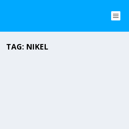
TAG:
NIKEL
SPN SIAPKAN AKSI BESAR MAYDAY 2026 DI
JAKARTA
Apr 15, 2026
|
News
,
SN 08
|
0
|
JAKARTA (15/04/2026) – Dewan Pimpinan Pusat
Serikat Pekerja Nasional (DPP SPN) menggelar
Rapat...
BACA SELENGKAPNYA