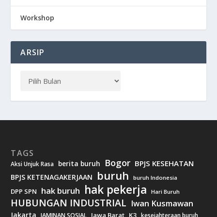
Workshop
ARSIP
TAGS
Bogor
BPJS KESEHATAN
berita buruh
Aksi Unjuk Rasa
buruh
BPJS KETENAGAKERJAAN
buruh Indonesia
hak pekerja
hak buruh
DPP SPN
Hari Buruh
HUBUNGAN INDUSTRIAL
Iwan Kusmawan
Jakarta
Jawa Barat
K3
JAMINAN SOSIAL
kesejahteraan buruh