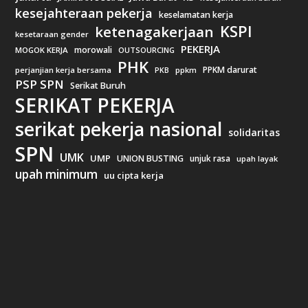
kesejahteraan pekerja
keselamatan kerja
KSPI
ketenagakerjaan
kesetaraan gender
PEKERJA
morowali
MOGOK KERJA
OUTSOURCING
PHK
PPKM darurat
perjanjian kerja bersama
ppkm
PKB
PSP SPN
Serikat Buruh
SERIKAT PEKERJA
serikat pekerja nasional
solidaritas
SPN
UMK
UMP
UNION BUSTING
unjuk rasa
upah layak
upah minimum
uu cipta kerja