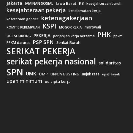
Jakarta
Jawa Barat
K3
JAMINAN SOSIAL
kesejahteraan buruh
kesejahteraan pekerja
keselamatan kerja
ketenagakerjaan
kesetaraan gender
KSPI
morowali
MOGOK KERJA
KOMITE PEREMPUAN
PHK
PEKERJA
OUTSOURCING
perjanjian kerja bersama
ppkm
PSP SPN
PPKM darurat
Serikat Buruh
SERIKAT PEKERJA
serikat pekerja nasional
solidaritas
SPN
UMK
UMP
UNION BUSTING
unjuk rasa
upah layak
upah minimum
uu cipta kerja