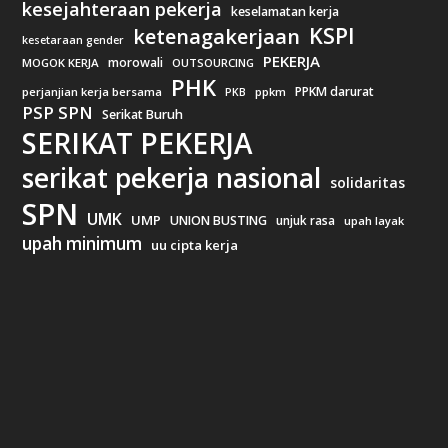
kesejahteraan pekerja
keselamatan kerja
KSPI
ketenagakerjaan
kesetaraan gender
PEKERJA
morowali
MOGOK KERJA
OUTSOURCING
PHK
PPKM darurat
perjanjian kerja bersama
ppkm
PKB
PSP SPN
Serikat Buruh
SERIKAT PEKERJA
serikat pekerja nasional
solidaritas
SPN
UMK
UMP
UNION BUSTING
unjuk rasa
upah layak
upah minimum
uu cipta kerja