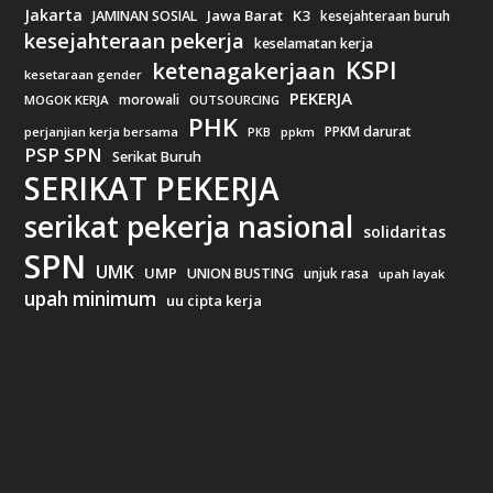
Jakarta
Jawa Barat
K3
JAMINAN SOSIAL
kesejahteraan buruh
kesejahteraan pekerja
keselamatan kerja
KSPI
ketenagakerjaan
kesetaraan gender
PEKERJA
morowali
MOGOK KERJA
OUTSOURCING
PHK
PPKM darurat
perjanjian kerja bersama
ppkm
PKB
PSP SPN
Serikat Buruh
SERIKAT PEKERJA
serikat pekerja nasional
solidaritas
SPN
UMK
UMP
UNION BUSTING
unjuk rasa
upah layak
upah minimum
uu cipta kerja