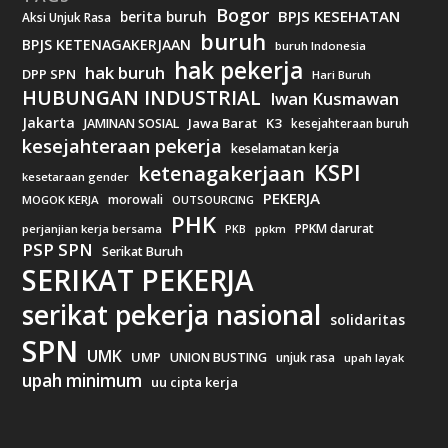
Bogor
BPJS KESEHATAN
berita buruh
Aksi Unjuk Rasa
buruh
BPJS KETENAGAKERJAAN
buruh Indonesia
hak pekerja
hak buruh
DPP SPN
Hari Buruh
HUBUNGAN INDUSTRIAL
Iwan Kusmawan
Jakarta
Jawa Barat
K3
JAMINAN SOSIAL
kesejahteraan buruh
kesejahteraan pekerja
keselamatan kerja
KSPI
ketenagakerjaan
kesetaraan gender
PEKERJA
morowali
MOGOK KERJA
OUTSOURCING
PHK
PPKM darurat
perjanjian kerja bersama
ppkm
PKB
PSP SPN
Serikat Buruh
SERIKAT PEKERJA
serikat pekerja nasional
solidaritas
SPN
UMK
UMP
UNION BUSTING
unjuk rasa
upah layak
upah minimum
uu cipta kerja