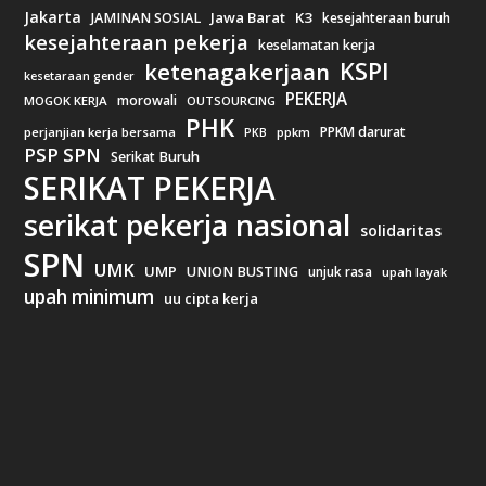
Jakarta
Jawa Barat
K3
JAMINAN SOSIAL
kesejahteraan buruh
kesejahteraan pekerja
keselamatan kerja
KSPI
ketenagakerjaan
kesetaraan gender
PEKERJA
morowali
MOGOK KERJA
OUTSOURCING
PHK
PPKM darurat
perjanjian kerja bersama
ppkm
PKB
PSP SPN
Serikat Buruh
SERIKAT PEKERJA
serikat pekerja nasional
solidaritas
SPN
UMK
UMP
UNION BUSTING
unjuk rasa
upah layak
upah minimum
uu cipta kerja