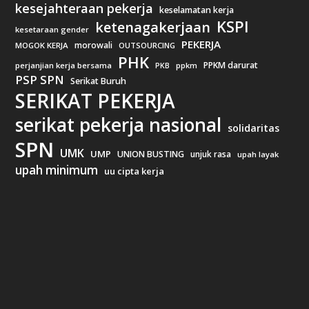
kesejahteraan pekerja
keselamatan kerja
KSPI
ketenagakerjaan
kesetaraan gender
PEKERJA
morowali
MOGOK KERJA
OUTSOURCING
PHK
PPKM darurat
perjanjian kerja bersama
ppkm
PKB
PSP SPN
Serikat Buruh
SERIKAT PEKERJA
serikat pekerja nasional
solidaritas
SPN
UMK
UMP
UNION BUSTING
unjuk rasa
upah layak
upah minimum
uu cipta kerja