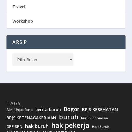
Travel
Workshop
ARSIP
TAGS
Bogor
BPJS KESEHATAN
berita buruh
Aksi Unjuk Rasa
buruh
BPJS KETENAGAKERJAAN
buruh Indonesia
hak pekerja
hak buruh
DPP SPN
Hari Buruh