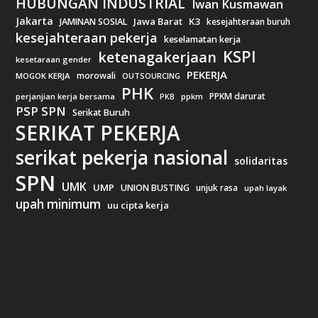
HUBUNGAN INDUSTRIAL
Iwan Kusmawan
Jakarta
Jawa Barat
K3
JAMINAN SOSIAL
kesejahteraan buruh
kesejahteraan pekerja
keselamatan kerja
KSPI
ketenagakerjaan
kesetaraan gender
PEKERJA
morowali
MOGOK KERJA
OUTSOURCING
PHK
PPKM darurat
perjanjian kerja bersama
ppkm
PKB
PSP SPN
Serikat Buruh
SERIKAT PEKERJA
serikat pekerja nasional
solidaritas
SPN
UMK
UMP
UNION BUSTING
unjuk rasa
upah layak
upah minimum
uu cipta kerja