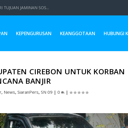
 TUJUAN JAMINAN SOS...
PAN
KEPENGURUSAN
KEANGGOTAAN
HUBUNGI 
UPATEN CIREBON UNTUK KORBAN
NCANA BANJIR
r
,
News
,
SiaranPers
,
SN 09
|
0
|