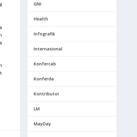
GNI
i
Health
a
Infografik
n
a
Internasional
Konfercab
n
t
Konferda
Kontributor
LM
MayDay