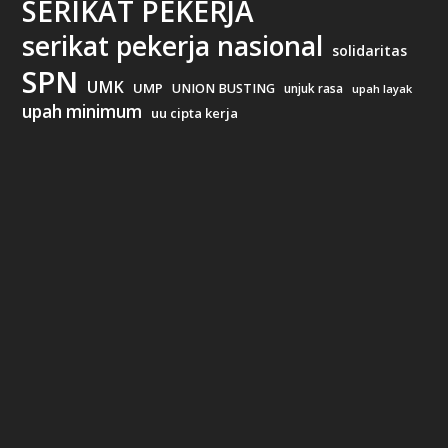
SERIKAT PEKERJA
serikat pekerja nasional
solidaritas
SPN
UMK
UMP
UNION BUSTING
unjuk rasa
upah layak
upah minimum
uu cipta kerja