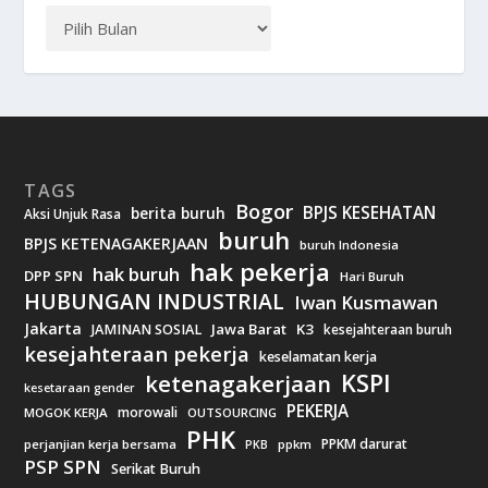
TAGS
Bogor
BPJS KESEHATAN
berita buruh
Aksi Unjuk Rasa
buruh
BPJS KETENAGAKERJAAN
buruh Indonesia
hak pekerja
hak buruh
DPP SPN
Hari Buruh
HUBUNGAN INDUSTRIAL
Iwan Kusmawan
Jakarta
Jawa Barat
K3
JAMINAN SOSIAL
kesejahteraan buruh
kesejahteraan pekerja
keselamatan kerja
KSPI
ketenagakerjaan
kesetaraan gender
PEKERJA
morowali
MOGOK KERJA
OUTSOURCING
PHK
PPKM darurat
perjanjian kerja bersama
ppkm
PKB
PSP SPN
Serikat Buruh