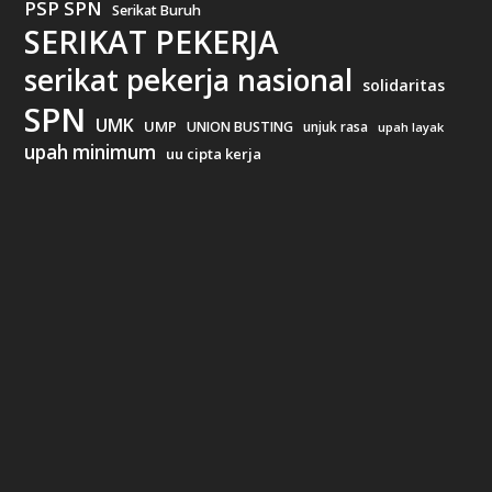
PSP SPN
Serikat Buruh
SERIKAT PEKERJA
serikat pekerja nasional
solidaritas
SPN
UMK
UMP
UNION BUSTING
unjuk rasa
upah layak
upah minimum
uu cipta kerja