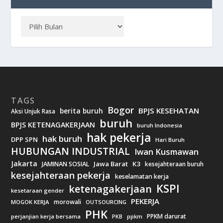
TAGS
Bogor
BPJS KESEHATAN
berita buruh
Aksi Unjuk Rasa
buruh
BPJS KETENAGAKERJAAN
buruh Indonesia
hak pekerja
hak buruh
DPP SPN
Hari Buruh
HUBUNGAN INDUSTRIAL
Iwan Kusmawan
Jakarta
Jawa Barat
K3
JAMINAN SOSIAL
kesejahteraan buruh
kesejahteraan pekerja
keselamatan kerja
KSPI
ketenagakerjaan
kesetaraan gender
PEKERJA
morowali
MOGOK KERJA
OUTSOURCING
PHK
PPKM darurat
perjanjian kerja bersama
ppkm
PKB