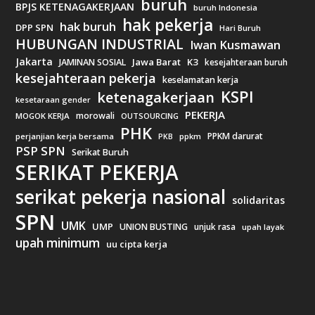
buruh
BPJS KETENAGAKERJAAN
buruh Indonesia
hak pekerja
hak buruh
DPP SPN
Hari Buruh
HUBUNGAN INDUSTRIAL
Iwan Kusmawan
Jakarta
Jawa Barat
K3
JAMINAN SOSIAL
kesejahteraan buruh
kesejahteraan pekerja
keselamatan kerja
KSPI
ketenagakerjaan
kesetaraan gender
PEKERJA
morowali
MOGOK KERJA
OUTSOURCING
PHK
PPKM darurat
perjanjian kerja bersama
ppkm
PKB
PSP SPN
Serikat Buruh
SERIKAT PEKERJA
serikat pekerja nasional
solidaritas
SPN
UMK
UMP
UNION BUSTING
unjuk rasa
upah layak
upah minimum
uu cipta kerja