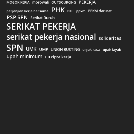
PEKERJA
morowali
MOGOK KERJA
OUTSOURCING
PHK
PPKM darurat
perjanjian kerja bersama
ppkm
PKB
PSP SPN
Serikat Buruh
SERIKAT PEKERJA
serikat pekerja nasional
solidaritas
SPN
UMK
UMP
UNION BUSTING
unjuk rasa
upah layak
upah minimum
uu cipta kerja