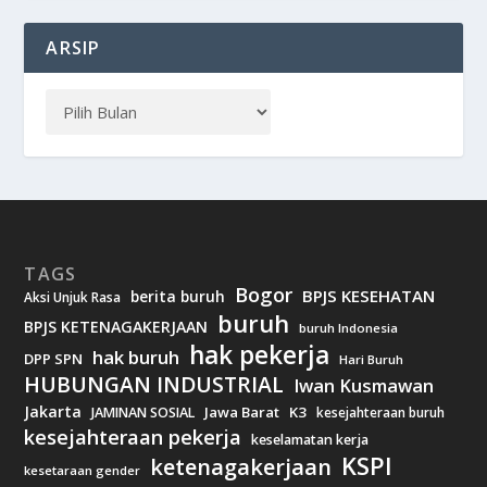
ARSIP
TAGS
Bogor
BPJS KESEHATAN
berita buruh
Aksi Unjuk Rasa
buruh
BPJS KETENAGAKERJAAN
buruh Indonesia
hak pekerja
hak buruh
DPP SPN
Hari Buruh
HUBUNGAN INDUSTRIAL
Iwan Kusmawan
Jakarta
Jawa Barat
K3
JAMINAN SOSIAL
kesejahteraan buruh
kesejahteraan pekerja
keselamatan kerja
KSPI
ketenagakerjaan
kesetaraan gender