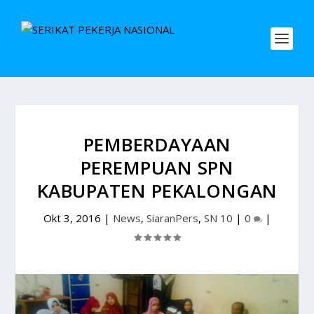
PEMBERDAYAAN
PEREMPUAN SPN
KABUPATEN PEKALONGAN
Okt 3, 2016
|
News
,
SiaranPers
,
SN 10
|
0
|