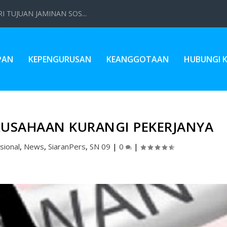
 TUJUAN JAMINAN SOS...
PAN
KEPENGURUSAN
KEANGGOTAAN
HUBUNGI 
USAHAAN KURANGI PEKERJANYA
sional
,
News
,
SiaranPers
,
SN 09
|
0
|