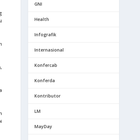
GNI
g
Health
i
Infografik
n
Internasional
Konfercab
,
Konferda
a
Kontributor
LM
m
i
MayDay