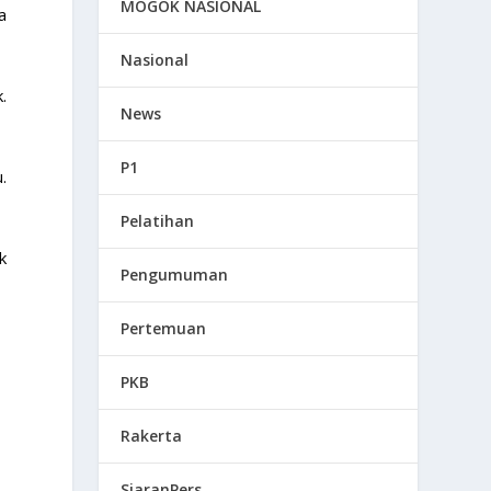
MOGOK NASIONAL
a
Nasional
.
News
P1
.
Pelatihan
k
Pengumuman
Pertemuan
PKB
Rakerta
SiaranPers