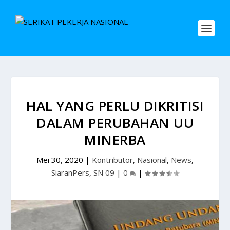
HAL YANG PERLU DIKRITISI
DALAM PERUBAHAN UU
MINERBA
Mei 30, 2020
|
Kontributor
,
Nasional
,
News
,
SiaranPers
,
SN 09
|
0
|