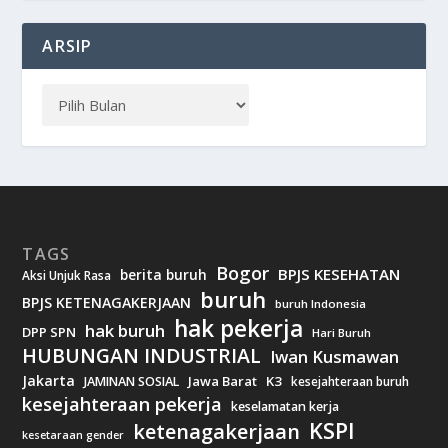
ARSIP
TAGS
Bogor
BPJS KESEHATAN
berita buruh
Aksi Unjuk Rasa
buruh
BPJS KETENAGAKERJAAN
buruh Indonesia
hak pekerja
hak buruh
DPP SPN
Hari Buruh
HUBUNGAN INDUSTRIAL
Iwan Kusmawan
Jakarta
Jawa Barat
K3
JAMINAN SOSIAL
kesejahteraan buruh
kesejahteraan pekerja
keselamatan kerja
KSPI
ketenagakerjaan
kesetaraan gender