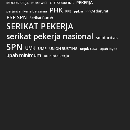
PEKERJA
morowali
MOGOK KERJA
OUTSOURCING
PHK
PPKM darurat
perjanjian kerja bersama
ppkm
PKB
PSP SPN
Serikat Buruh
SERIKAT PEKERJA
serikat pekerja nasional
solidaritas
SPN
UMK
UMP
UNION BUSTING
unjuk rasa
upah layak
upah minimum
uu cipta kerja