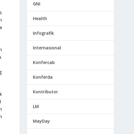
GNI
s
Health
n
a
Infografik
Internasional
n
.
Konfercab
g
Konferda
Kontributor
k
1
LM
h
m
MayDay