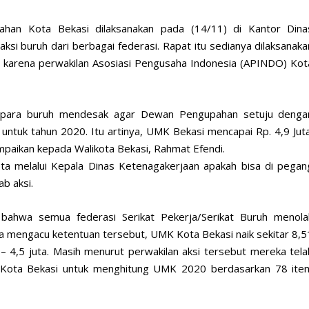
han Kota Bekasi dilaksanakan pada (14/11) di Kantor Dina
si buruh dari berbagai federasi. Rapat itu sedianya dilaksanaka
n karena perwakilan Asosiasi Pengusaha Indonesia (APINDO) Kot
 para buruh mendesak agar Dewan Pengupahan setuju denga
ntuk tahun 2020. Itu artinya, UMK Bekasi mencapai Rp. 4,9 Juta
paikan kepada Walikota Bekasi, Rahmat Efendi.
ta melalui Kepala Dinas Ketenagakerjaan apakah bisa di pegan
b aksi.
 bahwa semua federasi Serikat Pekerja/Serikat Buruh menola
a mengacu ketentuan tersebut, UMK Kota Bekasi naik sekitar 8,5
 – 4,5 juta. Masih menurut perwakilan aksi tersebut mereka tela
i Kota Bekasi untuk menghitung UMK 2020 berdasarkan 78 ite