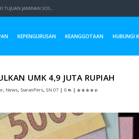
 TUJUAN JAMINAN SOS...
PAN
KEPENGURUSAN
KEANGGOTAAN
HUBUNGI 
ULKAN UMK 4,9 JUTA RUPIAH
or
,
News
,
SiaranPers
,
SN 07
|
0
|