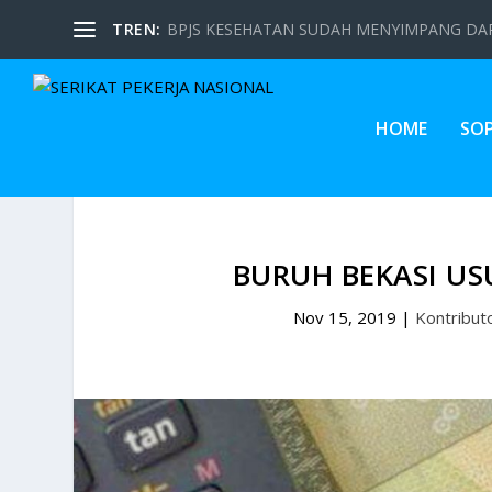
TREN:
BPJS KESEHATAN SUDAH MENYIMPANG DARI
HOME
SO
BURUH BEKASI US
Nov 15, 2019
|
Kontribut