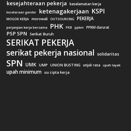
kesejahteraan pekerja
keselamatan kerja
KSPI
ketenagakerjaan
kesetaraan gender
PEKERJA
morowali
MOGOK KERJA
OUTSOURCING
PHK
PPKM darurat
perjanjian kerja bersama
ppkm
PKB
PSP SPN
Serikat Buruh
SERIKAT PEKERJA
serikat pekerja nasional
solidaritas
SPN
UMK
UMP
UNION BUSTING
unjuk rasa
upah layak
upah minimum
uu cipta kerja