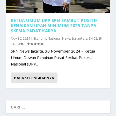
KETUA UMUM DPP SPN SAMBUT POSITIF
KENAIKAN UPAH MINIMUM 2025 TANPA
SKEMA PADAT KARYA
Nov 30, 2024
|
Ekonomi
,
Nasional
,
News
,
SiaranPers
,
SN 08
,
SN
14
|
0
|
SPN News Jakarta, 30 November 2024 – Ketua
Umum Dewan Pimpinan Pusat Serikat Pekerja
Nasional (DPP...
BACA SELENGKAPNYA