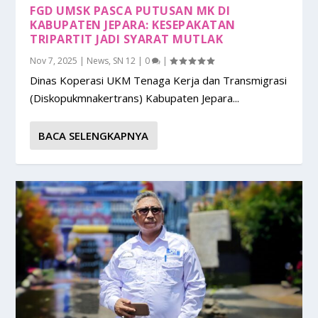
FGD UMSK PASCA PUTUSAN MK DI
KABUPATEN JEPARA: KESEPAKATAN
TRIPARTIT JADI SYARAT MUTLAK
Nov 7, 2025
|
News
,
SN 12
|
0
|
Dinas Koperasi UKM Tenaga Kerja dan Transmigrasi
(Diskopukmnakertrans) Kabupaten Jepara...
BACA SELENGKAPNYA