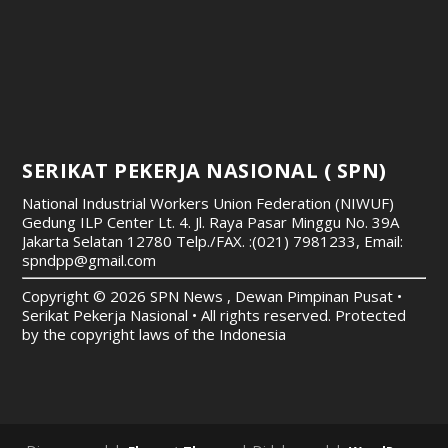
Dirancang oleh
| Didukung oleh
Elegant Themes
WordPress