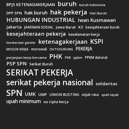
buruh
BPJS KETENAGAKERJAAN
buruh Indonesia
hak pekerja
hak buruh
DPP SPN
Hari Buruh
HUBUNGAN INDUSTRIAL
Iwan Kusmawan
Jakarta
Jawa Barat
K3
JAMINAN SOSIAL
kesejahteraan buruh
kesejahteraan pekerja
keselamatan kerja
KSPI
ketenagakerjaan
kesetaraan gender
PEKERJA
morowali
MOGOK KERJA
OUTSOURCING
PHK
PPKM darurat
perjanjian kerja bersama
ppkm
PKB
PSP SPN
Serikat Buruh
SERIKAT PEKERJA
serikat pekerja nasional
solidaritas
SPN
UMK
UMP
UNION BUSTING
unjuk rasa
upah layak
upah minimum
uu cipta kerja