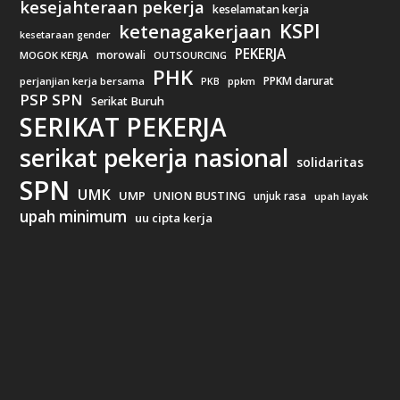
kesejahteraan pekerja
keselamatan kerja
KSPI
ketenagakerjaan
kesetaraan gender
PEKERJA
morowali
MOGOK KERJA
OUTSOURCING
PHK
PPKM darurat
perjanjian kerja bersama
ppkm
PKB
PSP SPN
Serikat Buruh
SERIKAT PEKERJA
serikat pekerja nasional
solidaritas
SPN
UMK
UMP
UNION BUSTING
unjuk rasa
upah layak
upah minimum
uu cipta kerja