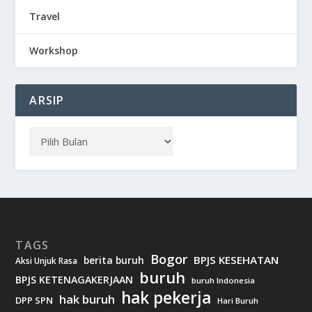
Travel
Workshop
ARSIP
TAGS
Bogor
BPJS KESEHATAN
berita buruh
Aksi Unjuk Rasa
buruh
BPJS KETENAGAKERJAAN
buruh Indonesia
hak pekerja
hak buruh
DPP SPN
Hari Buruh