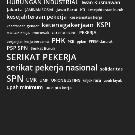
HUBUNGAN INDUSTRIAL
Iwan Kusmawan
Jakarta
Jawa Barat
K3
JAMINAN SOSIAL
kesejahteraan buruh
kesejahteraan pekerja
keselamatan kerja
KSPI
ketenagakerjaan
kesetaraan gender
PEKERJA
morowali
MOGOK KERJA
OUTSOURCING
PHK
PPKM darurat
perjanjian kerja bersama
ppkm
PKB
PSP SPN
Serikat Buruh
SERIKAT PEKERJA
serikat pekerja nasional
solidaritas
SPN
UMK
UMP
UNION BUSTING
unjuk rasa
upah layak
upah minimum
uu cipta kerja