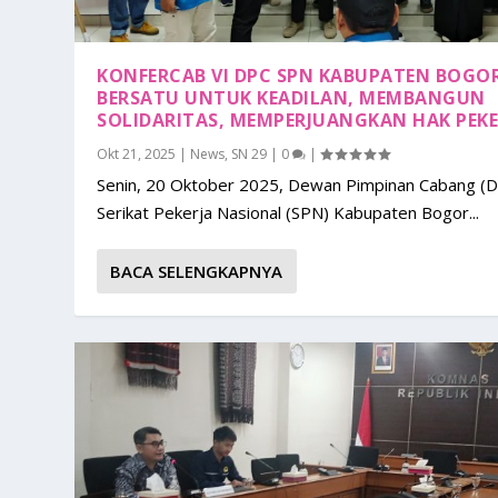
KONFERCAB VI DPC SPN KABUPATEN BOGO
BERSATU UNTUK KEADILAN, MEMBANGUN
SOLIDARITAS, MEMPERJUANGKAN HAK PEKE
Okt 21, 2025
|
News
,
SN 29
|
0
|
Senin, 20 Oktober 2025, Dewan Pimpinan Cabang (
Serikat Pekerja Nasional (SPN) Kabupaten Bogor...
BACA SELENGKAPNYA