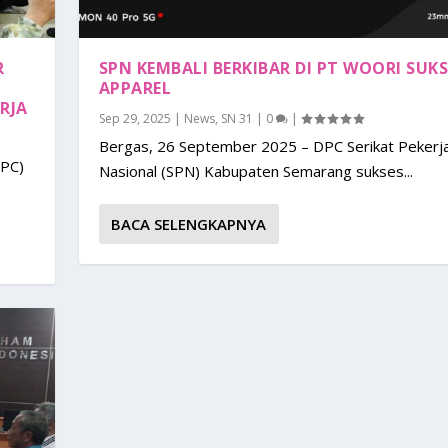
R
SPN KEMBALI BERKIBAR DI PT WOORI SUKS
APPAREL
RJA
Sep 29, 2025
|
News
,
SN 31
|
0
|
Bergas, 26 September 2025 – DPC Serikat Pekerj
DPC)
Nasional (SPN) Kabupaten Semarang sukses...
BACA SELENGKAPNYA