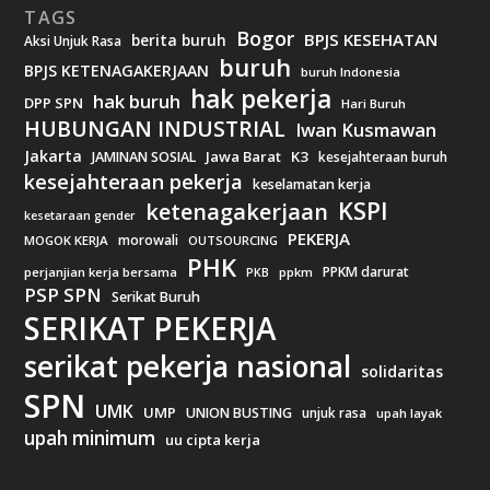
TAGS
Bogor
BPJS KESEHATAN
berita buruh
Aksi Unjuk Rasa
buruh
BPJS KETENAGAKERJAAN
buruh Indonesia
hak pekerja
hak buruh
DPP SPN
Hari Buruh
HUBUNGAN INDUSTRIAL
Iwan Kusmawan
Jakarta
Jawa Barat
K3
JAMINAN SOSIAL
kesejahteraan buruh
kesejahteraan pekerja
keselamatan kerja
KSPI
ketenagakerjaan
kesetaraan gender
PEKERJA
morowali
MOGOK KERJA
OUTSOURCING
PHK
PPKM darurat
perjanjian kerja bersama
ppkm
PKB
PSP SPN
Serikat Buruh
SERIKAT PEKERJA
serikat pekerja nasional
solidaritas
SPN
UMK
UMP
UNION BUSTING
unjuk rasa
upah layak
upah minimum
uu cipta kerja