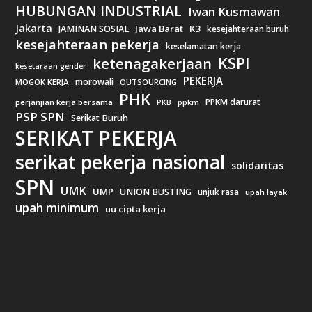
HUBUNGAN INDUSTRIAL
Iwan Kusmawan
Jakarta
Jawa Barat
K3
JAMINAN SOSIAL
kesejahteraan buruh
kesejahteraan pekerja
keselamatan kerja
KSPI
ketenagakerjaan
kesetaraan gender
PEKERJA
morowali
MOGOK KERJA
OUTSOURCING
PHK
PPKM darurat
perjanjian kerja bersama
ppkm
PKB
PSP SPN
Serikat Buruh
SERIKAT PEKERJA
serikat pekerja nasional
solidaritas
SPN
UMK
UMP
UNION BUSTING
unjuk rasa
upah layak
upah minimum
uu cipta kerja