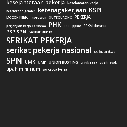
kesejahteraan pekerja
keselamatan kerja
KSPI
ketenagakerjaan
kesetaraan gender
PEKERJA
morowali
MOGOK KERJA
OUTSOURCING
PHK
PPKM darurat
perjanjian kerja bersama
ppkm
PKB
PSP SPN
Serikat Buruh
SERIKAT PEKERJA
serikat pekerja nasional
solidaritas
SPN
UMK
UMP
UNION BUSTING
unjuk rasa
upah layak
upah minimum
uu cipta kerja