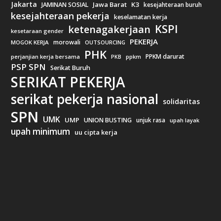
Jakarta
Jawa Barat
K3
JAMINAN SOSIAL
kesejahteraan buruh
kesejahteraan pekerja
keselamatan kerja
KSPI
ketenagakerjaan
kesetaraan gender
PEKERJA
morowali
MOGOK KERJA
OUTSOURCING
PHK
PPKM darurat
perjanjian kerja bersama
ppkm
PKB
PSP SPN
Serikat Buruh
SERIKAT PEKERJA
serikat pekerja nasional
solidaritas
SPN
UMK
UMP
UNION BUSTING
unjuk rasa
upah layak
upah minimum
uu cipta kerja