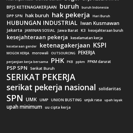
buruh
BPJS KETENAGAKERJAAN
buruh Indonesia
hak pekerja
hak buruh
DPP SPN
Hari Buruh
HUBUNGAN INDUSTRIAL
Iwan Kusmawan
Jakarta
Jawa Barat
K3
JAMINAN SOSIAL
kesejahteraan buruh
kesejahteraan pekerja
keselamatan kerja
KSPI
ketenagakerjaan
kesetaraan gender
PEKERJA
morowali
MOGOK KERJA
OUTSOURCING
PHK
PPKM darurat
perjanjian kerja bersama
ppkm
PKB
PSP SPN
Serikat Buruh
SERIKAT PEKERJA
serikat pekerja nasional
solidaritas
SPN
UMK
UMP
UNION BUSTING
unjuk rasa
upah layak
upah minimum
uu cipta kerja