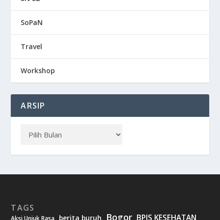
SoPaN
Travel
Workshop
ARSIP
TAGS
Bogor
BPJS KESEHATAN
berita buruh
Aksi Unjuk Rasa