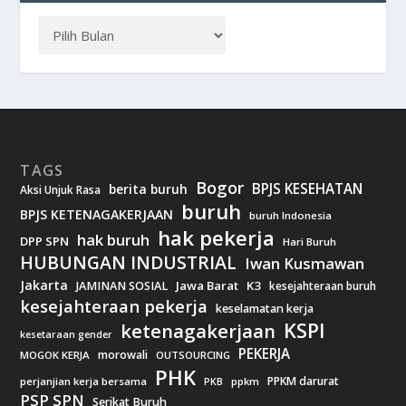
TAGS
Bogor
BPJS KESEHATAN
berita buruh
Aksi Unjuk Rasa
buruh
BPJS KETENAGAKERJAAN
buruh Indonesia
hak pekerja
hak buruh
DPP SPN
Hari Buruh
HUBUNGAN INDUSTRIAL
Iwan Kusmawan
Jakarta
Jawa Barat
K3
JAMINAN SOSIAL
kesejahteraan buruh
kesejahteraan pekerja
keselamatan kerja
KSPI
ketenagakerjaan
kesetaraan gender
PEKERJA
morowali
MOGOK KERJA
OUTSOURCING
PHK
PPKM darurat
perjanjian kerja bersama
ppkm
PKB
PSP SPN
Serikat Buruh