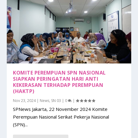
KOMITE PEREMPUAN SPN NASIONAL
SIAPKAN PERINGATAN HARI ANTI
KEKERASAN TERHADAP PEREMPUAN
(HAKTP)
Nov 23, 2024
|
News
,
SN 03
|
0
|
SPNews Jakarta, 22 November 2024 Komite
Perempuan Nasional Serikat Pekerja Nasional
(SPN)...