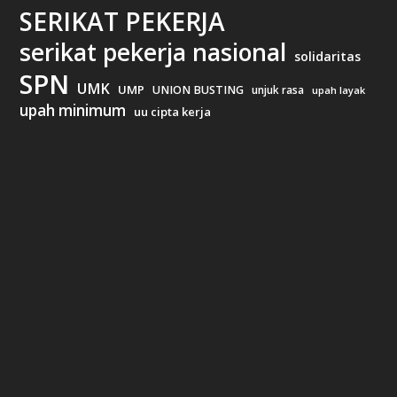
SERIKAT PEKERJA
serikat pekerja nasional
solidaritas
SPN
UMK
UMP
UNION BUSTING
unjuk rasa
upah layak
upah minimum
uu cipta kerja