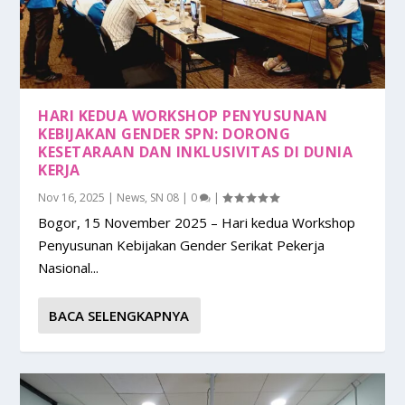
HARI KEDUA WORKSHOP PENYUSUNAN
KEBIJAKAN GENDER SPN: DORONG
KESETARAAN DAN INKLUSIVITAS DI DUNIA
KERJA
Nov 16, 2025
|
News
,
SN 08
|
0
|
Bogor, 15 November 2025 – Hari kedua Workshop
Penyusunan Kebijakan Gender Serikat Pekerja
Nasional...
BACA SELENGKAPNYA